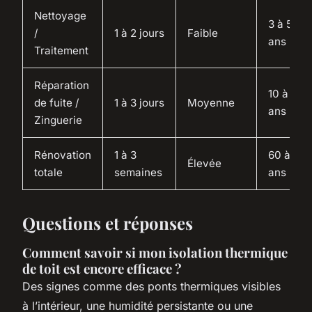
Nettoyage
3 à 5
/
1 à 2 jours
Faible
ans
Traitement
Réparation
10 à 15
de fuite /
1 à 3 jours
Moyenne
ans
Zinguerie
Rénovation
1 à 3
60 à 80
Élevée
totale
semaines
ans
Questions et réponses
Comment savoir si mon isolation thermique
de toit est encore efficace ?
Des signes comme des ponts thermiques visibles
à l’intérieur, une humidité persistante ou une